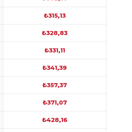
₺315,13
₺328,83
₺331,11
₺341,39
₺357,37
₺371,07
₺428,16