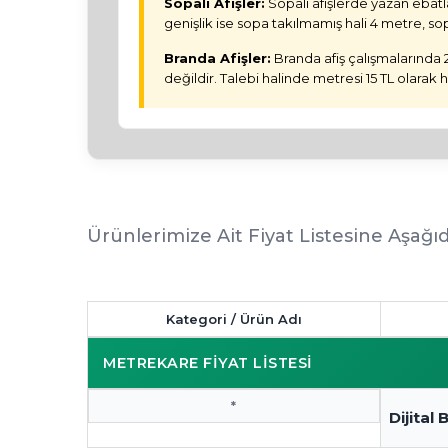
Sopalı Afişler:
Sopalı afişlerde yazan ebatl
genişlik ise sopa takılmamış hali 4 metre, sop
Branda Afişler:
Branda afiş çalışmalarında 
değildir. Talebi halinde metresi 15 TL olarak 
Ürünlerimize Ait Fiyat Listesine Aşağıd
Kategori / Ürün Adı
METREKARE FİYAT LİSTESİ
*
Dijital