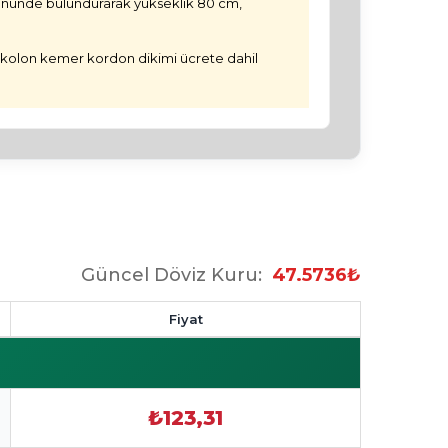
z önünde bulundurarak yükseklik 80 cm,
n kolon kemer kordon dikimi ücrete dahil
Güncel Döviz Kuru:
47.5736₺
Fiyat
₺123,31