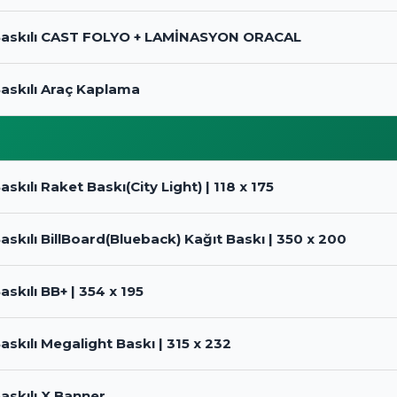
l Baskılı CAST FOLYO + LAMİNASYON ORACAL
 Baskılı Araç Kaplama
Baskılı Raket Baskı(City Light) | 118 x 175
 Baskılı BillBoard(Blueback) Kağıt Baskı | 350 x 200
Baskılı BB+ | 354 x 195
 Baskılı Megalight Baskı | 315 x 232
Baskılı X Banner