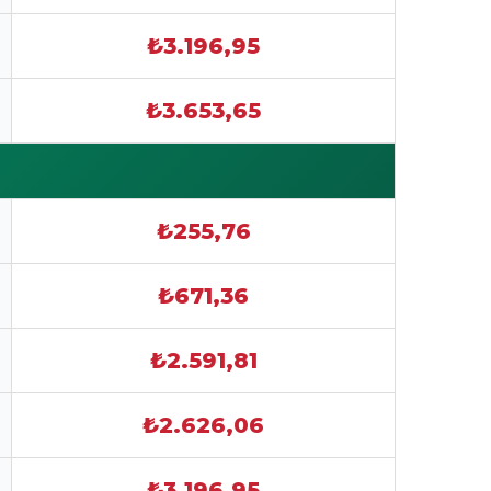
₺3.196,95
₺3.653,65
₺255,76
₺671,36
₺2.591,81
₺2.626,06
₺3.196,95