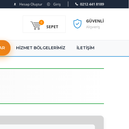
0212 441 8189
Hesap Oluştur
Giriş
GÜVENLI
0
SEPET
Alışveriş
AR
HIZMET BÖLGELERIMIZ
İLETIŞIM