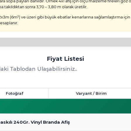
ara sopa payları dahildir. Örnek 4x1 afiş için ölçü malzeme fireleri gö
a takıldıktan sonra 3,70 – 3,80 m olarak üretilir.
2x3m (6m²) ve üzeri gibi büyük ebatlar kenarlarına sağlamlaştırma içi
hesaplanır.
Fiyat Listesi
aki Tablodan Ulaşabilirsiniz..
Fotoğraf
Varyant / Birim
 Baskılı 240Gr. Vinyl Branda Afiş